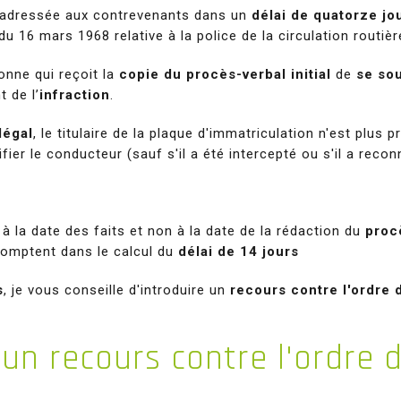
« adressée aux contrevenants dans un
délai de quatorze jo
 du 16 mars 1968 relative à la police de la circulation routièr
onne qui reçoit la
copie du procès-verbal initial
de
se so
 de l’
infraction
.
légal
, le titulaire de la plaque d'immatriculation n'est plus
fier le conducteur (sauf s'il a été intercepté ou s'il a recon
 la date des faits et non à la date de la rédaction du
procè
comptent dans le calcul du
délai de 14 jours
s
, je vous conseille d'introduire un
recours contre l'ordre
 un recours contre l'ordre