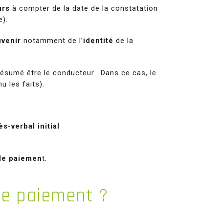
urs
à compter de la date de la constatation
e).
uvenir
notamment de l’
identité
de la
 présumé être le conducteur. Dans ce cas, le
nu les faits)
.
s-verbal initial
 de paiemen
t.
 de paiement ?