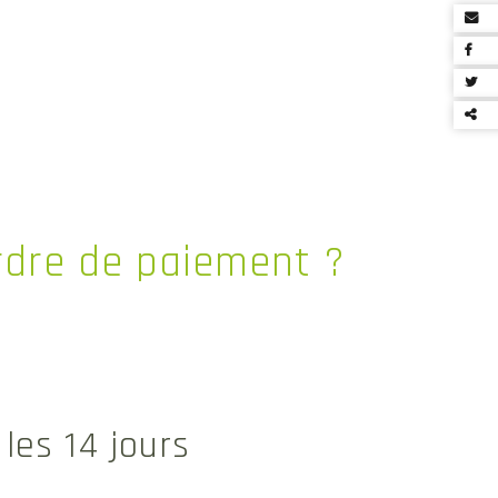
Par
ce
con
ordre de paiement ?
les 14 jours