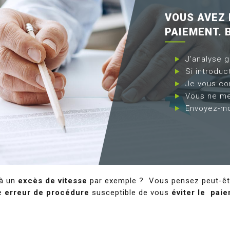
VOUS AVEZ 
PAIEMENT. B
J'analyse 
Si introduc
Je vous co
Vous ne me
Envoyez-mo
 à un
excès de vitesse
par exemple ? Vous pensez peut-êtr
ne
erreur de procédure
susceptible de vous
éviter le pai