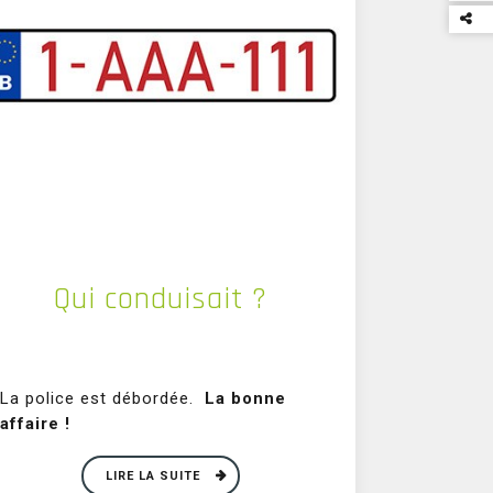
Par
ce
con
Qui conduisait ?
La police est débordée.
La bonne
affaire !
LIRE LA SUITE