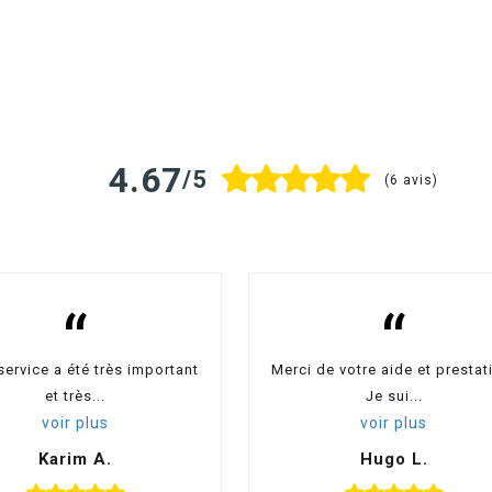
4.67
/5
(6 avis)
“
“
service a été très important
Merci de votre aide et prestat
et très...
Je sui...
voir plus
voir plus
Karim A.
Hugo L.