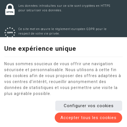
Les données introduites sur ce site sont cryptées en HTTPS
pour sécuriser vos données.
Ce site met en œuvre le règlement européen GDPR pour le
respect de votre vie privée.
Une expérience unique
Ce site veille à appliquer le Code de Droit Economique pour
respecter la législation.
Nous sommes soucieux de vous offrir une navigation
sécurisée et personnalisable. Nous utilisons à cette fin
des cookies afin de vous proposer des offres adaptées à
vos centres d’intérêt, recueillir anonymement des
Ce site internet utilise des cookies pour améliorer l'expérience
données de statistiques et vous permettre une visite la
utilisateur.
plus agréable possible.
Mentions légales
|
Vie privée
|
Cookies
© Copyright 2026 -
Amendes-routieres.be
-
Conditions Générales
-
Nos partenaires web
Configurer vos cookies
Conditions d’utilisation du site web et protection des données
personnelles
Accepter tous les cookies
E-net Business
, créateur de sites Internet pour commerçants,
indépendants & PME.