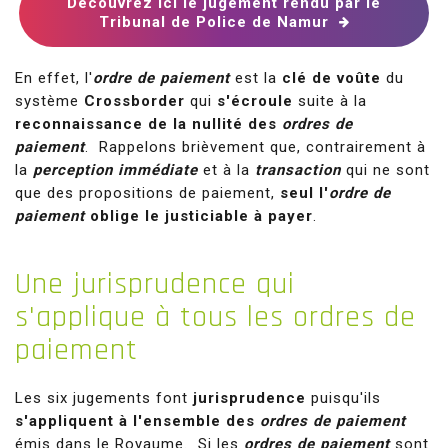
Découvrez ici le jugement rendu par le
Tribunal de Police de Namur
En effet, l'
ordre de paiement
est la
clé de voûte
du
système
Crossborder
qui
s'écroule
suite à la
reconnaissance de la nullité des
ordres de
paiement
. Rappelons brièvement que, contrairement à
la
perception immédiate
et à la
transaction
qui ne sont
que des propositions de paiement,
seul l'
ordre de
paiement
oblige le justiciable à payer
.
Une
jurisprudence qui
s'applique à tous les ordres de
paiement
Les six jugements font
jurisprudence
puisqu'ils
s'appliquent à l'ensemble des
ordres de paiement
émis dans le Royaume. Si les
ordres de paiement
sont